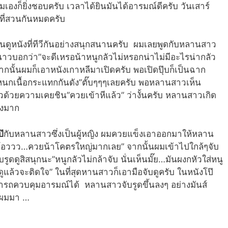
มเองก็ยิ่งชอบครับ เวลาได้ยินมันได้อารมณ์ดีครับ วันเสาร์
ไปที่สวนกันหมดครับ
นดูหนังที่ทีวีกันอย่างสนุกสนานครับ ผมเลยพูดกับหลานสาว
าวบอกว่า”จะดีเหรอน้าหนูกลัวไม่หรอกน่าไม่มีอะไรน่ากลัว
ากนั้นผมก็เอาหนังเกาหลีมาเปิดครับ พอเปิดปุ๊บก็เป็นฉาก
โหนกเนื้อกระแทกกันดัง”ตั๊บๆๆๆเลยครับ พอหลานสาวเห็น
วด้วยความเคยชิน”ควยเข้าหีแล้ว” ว่างั้นครับ หลานสาวเกิด
ดงมาก
๊
กับหลานสาวซึ่งเป็นผู้หญิง ผมควยแข็งเอาออกมาให้หลาน
โอววว…ควยน้าโคตรใหญ่มากเลย” จากนั้นผมเข้าไปใกล้ๆจับ
ดูสิสนุกนะ”หนูกลัวไม่กล้าจับ นั่นเห็นมั๊ย…มันผงกหัวใส่หนู
ูแล้วจะติดใจ” ในที่สุดหานสาวก็เอามือจับดูครับ ในหนังโป๊
ารถควบคุมอารมณ์ได้ หลานสาวจับรูดขึ้นลงๆ อย่างมันส์
ยผมมา …