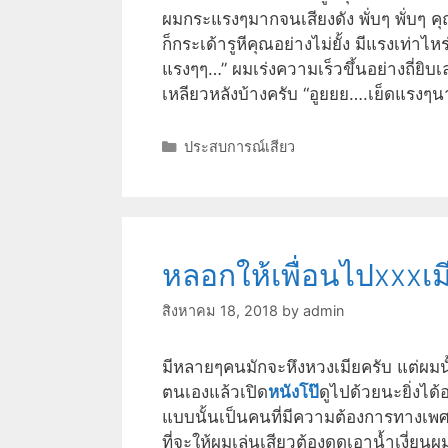
ผมกระแรงๆมากจนเสียงดัง พั่บๆ พั่บๆ 
ก็กระเด้ารูหีคุณอย่างไม่ยั้ง มีแรงเท่าไ
แรงๆๆ…” ผมเร่งความเร็วขึ้นอย่างถี่ยิ
เหลียวหลังบ้างครับ “อูยยย….เย็ดแรงๆ
Categories
ประสบการณ์เสียว
หลอกให้เพื่อนไปxxxเม
สิงหาคม 18, 2018
by
admin
มีหลายๆคนมักจะหึงหวงเมียครับ แต่ผมนั้
ตนเองแล้วเปิด
หนังโป๊
ดูไปด้วยนะยิ่งได
แบบนั้นเป็นคนที่มีความต้องการทางเพศ
ที่จะให้ผมเล่นเสียวต้องดูดเอาน้ำเงี่