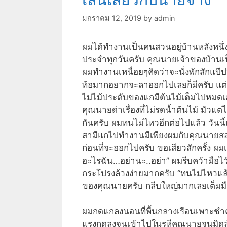
มกราคม 12, 2019
by
admin
ผมได้ทำงานเป็นคนสวนอยู่บ้านหลังหนึ่ง
ประจำทุกวันครับ คุณนายเจ้าของบ้านเป
ผมทำงานเหนื่อยๆคิดว่าจะนั่งพักสักแป๊ป
ท้อมากอยากจะลาออกไปเลยก็มีครับ แต่ก
ไม่ไม้ประดับของแกมีต้นไม้เต็มไปหมดเ
คุณนายด่าเรื่องที่ไม่รดน้ำต้นไม้ มัวแต
กันครับ ผมทนไม่ไหวอีกต่อไปแล้ว วันนี้
สามีแกไปทำงานมีเพียงผมกับคุณนายสองคน
ก่อนที่จะออกไปครับ ขอเสียวสักครั้ง 
อะไรฉัน…อย่านะ..อย่า” ผมรีบคว้ามือ
กระโปรงล้วงง่ายมากครับ “ทนไม่ไหวแล้
ของคุณนายครับ กลีบใหญ่มากเลยเต็มม
ผมกดแกลงนอนที่พื้นกลางเรือนเพาะชำ
แรงกดลงจนเข้าไปในรูหีคุณนายจนมิดล