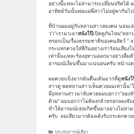
อย่างนี้แหละไม่สามารถเปลี่ยนจริตได้ ผ
อาทิตย์วันนั้นพ่อแม่พี่สาวไม่อยู่พากัน
ที่บ้านผมอยู่กับหลานสาวสองคน นอนเล่
ว่า”เรามาเอา
หนังโป๊
เปิดดูกันไหม”หลาน
หรอกเป็นเรื่องธรรมชาติของคนสัตว์ “ จ
กระแทกควยใส่หีกันอย่างเร่าร้อนเสียง
เท่านั้นแหละร้องอุทานออกมาอย่างลืมตั
อารมณ์เงี่ยนขึ้นมาแน่นอนครับ หน้าแ
ผมควยแข็งมากมันตื่นเต้นมากที่ดู
หนังโป
สาวดู พอหลานสาวเห็นควยผมเท่านั้น”
มือหลานสาวมาจับควยผมบอกว่า”ลองจับรูด
ด้วย” ผมบอกว่าไม่ต้องกลัวหรอกลองจับด
ทำให้อารมณ์เธอเกิดขึ้นมาอย่างไม่สาม
ครับ ผมเสียวมากต้องเด้งรับกระดกคว
Categories
ประสบการณ์เสียว