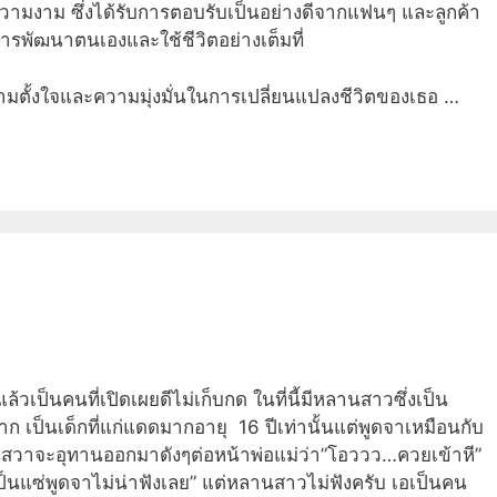
ละความงาม ซึ่งได้รับการตอบรับเป็นอย่างดีจากแฟนๆ และลูกค้า
ารพัฒนาตนเองและใช้ชีวิตอย่างเต็มที่
ความตั้งใจและความมุ่งมั่นในการเปลี่ยนแปลงชีวิตของเธอ …
วเป็นคนที่เปิดเผยดีไม่เก็บกด ในที่นี้มีหลานสาวซึ่งเป็น
เป็นเด็กที่แก่แดดมากอายุ 16 ปีเท่านั้นแต่พูดจาเหมือนกับ
านสวาจะอุทานออกมาดังๆต่อหน้าพ่อแม่ว่า”โอววว…ควยเข้าหี”
ป็นแซ่พูดจาไม่น่าฟังเลย” แต่หลานสาวไม่ฟังครับ เอเป็นคน