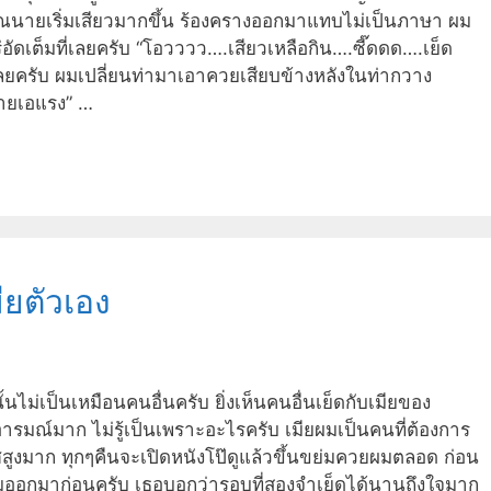
คุณนายเริ่มเสียวมากขึ้น ร้องครางออกมาแทบไม่เป็นภาษา ผม
หร่อัดเต็มที่เลยครับ “โอวววว….เสียวเหลือกิน….ซี๊ดดด….เย็ด
บเลยครับ ผมเปลี่ยนท่ามาเอาควยเสียบข้างหลังในท่ากวาง
นายเอแรง” …
ียตัวเอง
นไม่เป็นเหมือนคนอื่นครับ ยิ่งเห็นคนอื่นเย็ดกับเมียของ
้อารมณ์มาก ไม่รู้เป็นเพราะอะไรครับ เมียผมเป็นคนที่ต้องการ
สูงมาก ทุกๆคืนจะเปิดหนังโป๊ดูแล้วขึ้นขย่มควยผมตลอด ก่อน
ยนผมออกมาก่อนครับ เธอบอกว่ารอบที่สองจำเย็ดได้นานถึงใจมาก