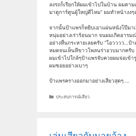
ลงรถก็เรียกให้ผมเข้าไปในบ้าน ผมตามเข้
มาดูการ์ตูนผู้ใหญ่ดีไหม” ผมทำหน้างงๆอ
จากนั้นป้าแพรก็หยิบเอาแผ่นหนังโป๊มาเป
หนุ่มอย่างเร่าร้อนมาก จนผมเกิดอารมณ
อย่างหื่นกระหายเลยครับ “โอวววว…ป้าคร
หมดจนเห็นหีขาวโพลนร่าอวบมากครับ 
ผมเข้าไปใกล้ๆป้าแพรจับควยผมจ่อเข้า
ผมซอยอย่างเบาๆ
ป้าแพรครางออกมาอย่างเสียวสุดๆ …
Categories
ประสบการณ์เสียว
เล่นเสียวกับนายจ้าง