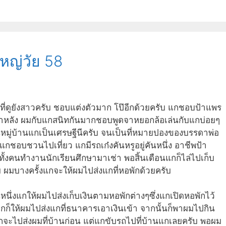
ใหญ่วัย 58
คนที่ดูยังสาวครับ ชอบแต่งตัวมาก โป๊อีกด้วยครับ แกชอบป้าแพร
ห้าหลัง ผมกับแกสนิทกันมากชอบพูดจาหยอกล้อเล่นกับแกบ่อยๆ
หมู่บ้านแกเป็นเศรษฐีนีครับ จนเป็นที่หมายปองของบรรดาพ่อ
าแกชอบชวนไปเที่ยว แกมีรถเก๋งคันหรูอยู่คันหนึ่ง อาชีพป้า
ทั้งคนทำงานนักเรียนศึกษามาเช่า พอสิ้นเดือนแกก็ไล่ไปเก็บ
 ผมบางครั้งแกจะให้ผมไปส่งแกที่หอพักด้วยครับ
นหนึ่งแกให้ผมไปส่งเก็บเงินตามหอพักต่างๆซึ่งแกเปิดหอพักไว้
กก็ให้ผมไปส่งแกที่ธนาคารเอาเงินเข้า จากนั้นก็พาผมไปกิน
แกจะไปส่งผมที่บ้านก่อน แต่แกขับรถไปที่บ้านแกเลยครับ พอผม