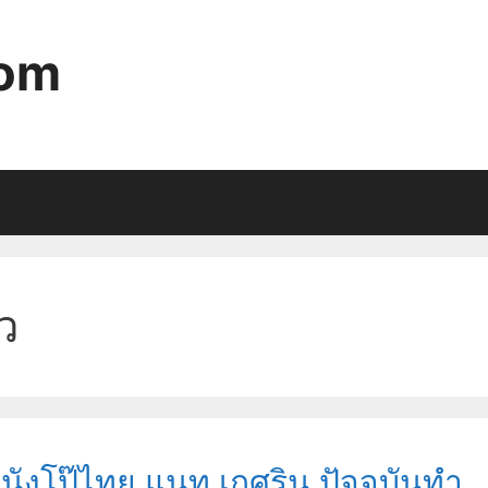
com
ว
หนังโป๊ไทย แนท เกศริน ปัจจุบันทำ