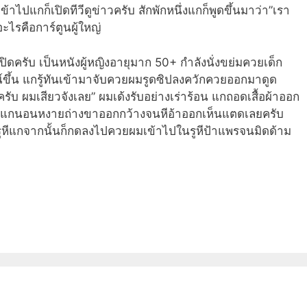
าไปแกก็เปิดทีวีดูข่าวครับ สักพักหนึ่งแกก็พูดขึ้นมาว่า”เรา
ะไรคือการ์ตูนผู้ใหญ่
ิดครับ เป็นหนังผู้หญิงอายุมาก 50+ กำลังนั่งขย่มควยเด็ก
์ขึ้น แกรู้ทันเข้ามาจับควยผมรูดซิปลงควักควยออกมาดูด
ับ ผมเสียวจังเลย” ผมเด้งรับอย่างเร่าร้อน แกถอดเสื้อผ้าออก
แกนอนหงายถ่างขาออกกว้างจนหีอ้าออกเห็นแตดเลยครับ
รูหีแกจากนั้นก็กดลงไปควยผมเข้าไปในรูหีป้าแพรจนมิดด้าม