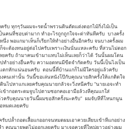
ครับ ทุกๆวันผมจะรดน้ำพรวนดินตัดแต่งดอกไม้กิ่งไม้เป็น
็นคนที่ชอบด่ามาก ทำอะไรถูกถูกใจจะด่าทันทีครับ บางครั้ง
หนึ่ง พอแกมาเห็นก็เรียกให้ทำอย่างอื่นอีกครับ จนบางครั้งผม
็จะต้องทนอยู่ต่อไปครับเพราะเงินนั่นแหละครับ ที่สวนไม่ดอก
ลยครับ ถ้ามาคนเข้ามาแทบไม่เห็นเลยก็ว่าได้ วันนั้นผมโดน
่ไปทำอย่างอื่นครับ ความอดทนมีขีดจำกัดครับ วันนี้เป็นไงเป็น
แตกหักแน่นอนครับ ตอนนี้ที่บ้านแกก็ไม่มีใครอยู่แล้วครับ
เท่านั้น วันนี้ขอเล่นหนังโป๊กับคุณนายสักครั้งให้แกติดใจ
ผมเดินไปหาแกเลยครับคุณนายกลัวจะวิ่งหนีครับ “นายเอจะทำ
ไว้เข้ากอดระดมจูบไปตามซอกคอเอามือล้วงหีคุณแกใส่
วครับคุณนายวันนี้ผมขอสักครั้งนะครับ” ผมจับหีที่โหนกนูน
ือหมดเลยครับ
ครับปล้ำถอดเสื้อแกออกจนหมดผมเอาควยเสียบเข้าหีแกอย่าง
ำ คุณนายพูดไม่ออกเลยครับ มาเจอควยที่ใหญ่ยาวอย่างผม