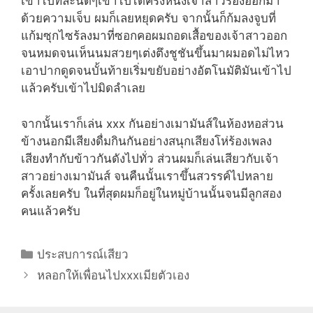
เข้าไปทีละนิดๆเข้าไปได้ครึ่งหนึ่งเจ้าสาวร้องออกมา
ด้วยความเจ็บ ผมก็เลยหยุดครับ จากนั้นก็ก้มลงจูบที่
แก้มซุกไซร้ลงมาที่ซอกคอผมถอดเสื้อของเจ้าสาวออก
จนหมดจนเห็นนมสวยๆเต่งตึงชูชันขึ้นมาผมอดไม่ไหว
เอาปากดูดจนบั้นท้ายเริ่มขยับอย่างอัตโนมัติมันเข้าไป
แล้วครับเข้าไปมิดลำเลย
จากนั้นเราก็เล่น xxx กันอย่างเมามันส์ในห้องหอส่วน
ข้างนอกมีเสียงดื่มกินกันอย่างสนุกเสียงโห่ร้องเพลง
เสียงทำกับข้าวกันดังไปทั่ว ส่วนผมก็เล่นเสียวกับเจ้า
สาวอย่างเมามันส์ จนคืนนั้นเราขึ้นสวรรค์ไปหลาย
ครั้งเลยครับ ในที่สุดผมก็อยู่ในหมู่บ้านนั้นจนมีลูกสอง
คนแล้วครับ
Categories
ประสบการณ์เสียว
หลอกให้เพื่อนไปxxxเมียตัวเอง